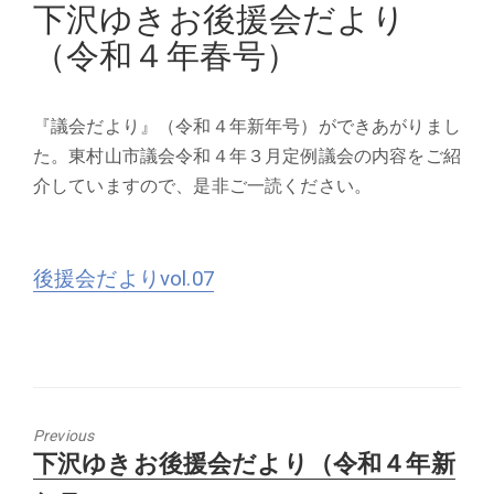
on
下沢ゆきお後援会だより
（令和４年春号）
『議会だより』（令和４年新年号）ができあがりまし
た。東村山市議会令和４年３月定例議会の内容をご紹
介していますので、是非ご一読ください。
後援会だよりvol.07
Previous
Previous
下沢ゆきお後援会だより（令和４年新
post: