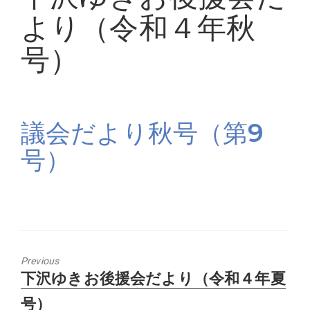
より（令和４年秋
号）
議会だより秋号（第9
号）
Previous
Previous
下沢ゆきお後援会だより（令和４年夏
post:
号）